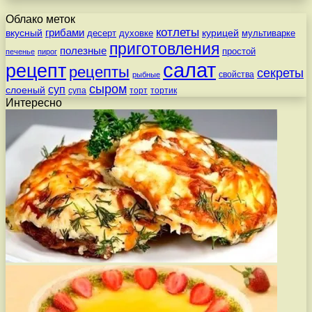
Облако меток
котлеты
вкусный
грибами
курицей
десерт
духовке
мультиварке
приготовления
полезные
простой
печенье
пирог
салат
рецепт
рецепты
секреты
свойства
рыбные
сыром
суп
слоеный
супа
торт
тортик
Интересно