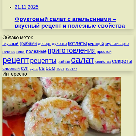
21.11.2025
Фруктовый салат с апельсинами –
вкусный рецепт и полезные свойства
Облако меток
котлеты
вкусный
грибами
курицей
десерт
духовке
мультиварке
приготовления
полезные
простой
печенье
пирог
салат
рецепт
рецепты
секреты
свойства
рыбные
сыром
суп
слоеный
супа
торт
тортик
Интересно