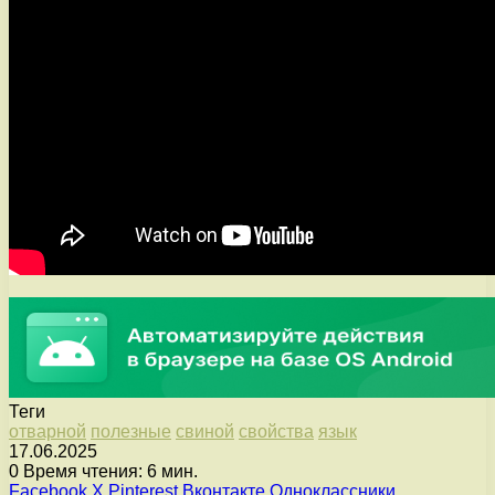
Теги
отварной
полезные
свиной
свойства
язык
17.06.2025
0
Время чтения: 6 мин.
Facebook
X
Pinterest
Вконтакте
Одноклассники