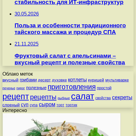
стабильность для ИТ-инфраструктур
30.05.2026
Польза и особенности традиционного
тайского массажа и процедур СПА
21.11.2025
Фруктовый салат с апельсинами –
вкусный рецепт и полезные свойства
Облако меток
котлеты
вкусный
грибами
курицей
десерт
духовке
мультиварке
приготовления
полезные
простой
печенье
пирог
салат
рецепт
рецепты
секреты
свойства
рыбные
сыром
суп
слоеный
супа
торт
тортик
Интересно