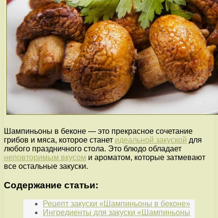
Шампиньоны в беконе — это прекрасное сочетание
грибов и мяса, которое станет
идеальной закуской
для
любого праздничного стола. Это блюдо обладает
неповторимым вкусом
и ароматом, которые затмевают
все остальные закуски.
Содержание статьи:
Рецепт закуски «Шампиньоны в беконе»
Ингредиенты для закуски «Шампиньоны