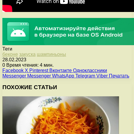
Теги
беконе
закуска
шампиньоны
28.02.2023
0
Время чтения: 4 мин.
Facebook
X
Pinterest
Вконтакте
Одноклассники
Messenger
Messenger
WhatsApp
Telegram
Viber
Печатать
ПОХОЖИЕ СТАТЬИ