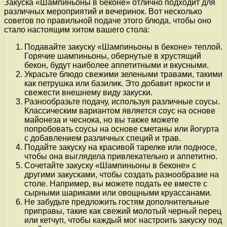
Закуска «Шампиньоны в беконе» отлично подходит для
различных мероприятий и вечеринок. Вот несколько
советов по правильной подаче этого блюда, чтобы оно
стало настоящим хитом вашего стола:
Подавайте закуску «Шампиньоны в беконе» теплой.
Горячие шампиньоны, обернутые в хрустящий
бекон, будут наиболее аппетитными и вкусными.
Украсьте блюдо свежими зелеными травами, такими
как петрушка или базилик. Это добавит яркости и
свежести внешнему виду закуски.
Разнообразьте подачу, используя различные соусы.
Классическим вариантом является соус на основе
майонеза и чеснока, но вы также можете
попробовать соусы на основе сметаны или йогурта
с добавлением различных специй и трав.
Подайте закуску на красивой тарелке или подносе,
чтобы она выглядела привлекательно и аппетитно.
Сочетайте закуску «Шампиньоны в беконе» с
другими закусками, чтобы создать разнообразие на
столе. Например, вы можете подать ее вместе с
сырными шариками или овощными круассанами.
Не забудьте предложить гостям дополнительные
приправы, такие как свежий молотый черный перец
или кетчуп, чтобы каждый мог настроить закуску под