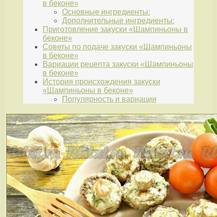
в беконе»
Основные ингредиенты:
Дополнительные ингредиенты:
Приготовление закуски «Шампиньоны в
беконе»
Советы по подаче закуски «Шампиньоны
в беконе»
Вариации рецепта закуски «Шампиньоны
в беконе»
История происхождения закуски
«Шампиньоны в беконе»
Популярность и вариации