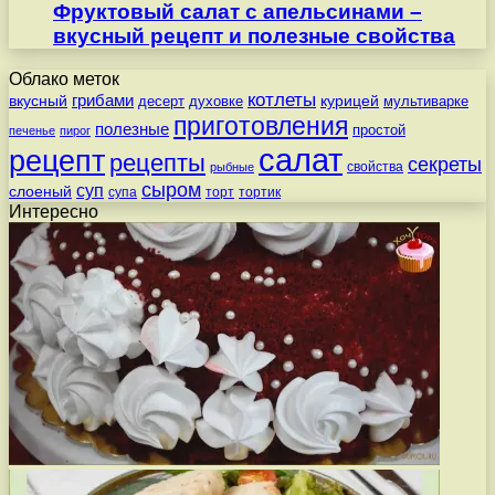
Фруктовый салат с апельсинами –
вкусный рецепт и полезные свойства
Облако меток
котлеты
вкусный
грибами
курицей
десерт
духовке
мультиварке
приготовления
полезные
простой
печенье
пирог
салат
рецепт
рецепты
секреты
свойства
рыбные
сыром
суп
слоеный
супа
торт
тортик
Интересно