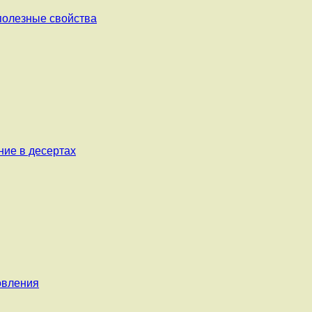
 полезные свойства
ние в десертах
овления