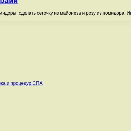
орами
идоры, сделать сеточку из майонеза и розу из помидора. Ин
ажа и процедур СПА