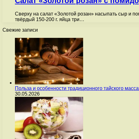
Салат «Золотой розан» с помид
Сверху на салат «Золотой розан» насыпать сыр и пом
твёрдый 150-200 г. яйца три…
Свежие записи
Польза и особенности традиционного тайского масс
30.05.2026