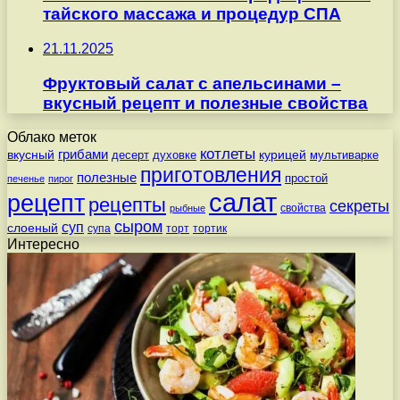
тайского массажа и процедур СПА
21.11.2025
Фруктовый салат с апельсинами –
вкусный рецепт и полезные свойства
Облако меток
котлеты
вкусный
грибами
курицей
десерт
духовке
мультиварке
приготовления
полезные
простой
печенье
пирог
салат
рецепт
рецепты
секреты
свойства
рыбные
сыром
суп
слоеный
супа
торт
тортик
Интересно