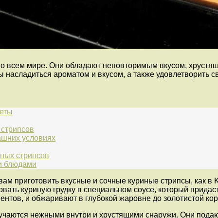
о всем мире. Они обладают неповторимым вкусом, хрустящ
ы насладиться ароматом и вкусом, а также удовлетворить с
реты
 стрипсов
ашних условиях
иных стрипсов
ми блюдами
ам приготовить вкусные и сочные куриные стрипсы, как в 
овать куриную грудку в специальном соусе, который придас
ентов, и обжаривают в глубокой жаровне до золотистой кор
лучаются нежными внутри и хрустящими снаружи. Они подаю