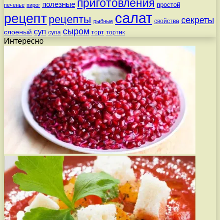
приготовления
полезные
простой
печенье
пирог
салат
рецепт
рецепты
секреты
свойства
рыбные
сыром
суп
слоеный
супа
торт
тортик
Интересно