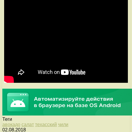
Теги
авокадо
салат
техасский
чили
02.08.2018