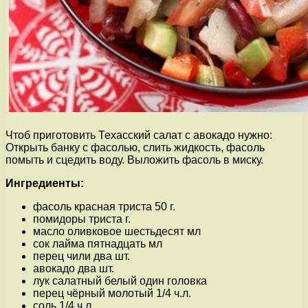
Чтоб приготовить Техасский салат с авокадо нужно:
Открыть банку с фасолью, слить жидкость, фасоль
помыть и сцедить воду. Выложить фасоль в миску.
Ингредиенты:
фасоль красная триста 50 г.
помидоры триста г.
масло оливковое шестьдесят мл
сок лайма пятнадцать мл
перец чили два шт.
авокадо два шт.
лук салатный белый один головка
перец чёрный молотый 1/4 ч.л.
соль 1/4 ч.л.