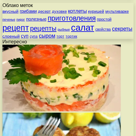
Облако меток
котлеты
вкусный
грибами
курицей
десерт
духовке
мультиварке
приготовления
полезные
простой
печенье
пирог
салат
рецепт
рецепты
секреты
свойства
рыбные
сыром
суп
слоеный
супа
торт
тортик
Интересно