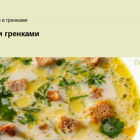
 и гренками
и гренками