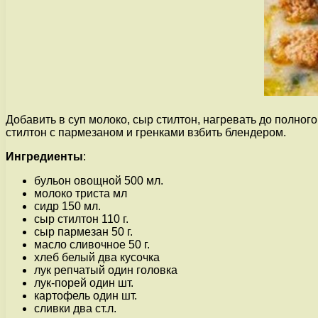
Добавить в суп молоко, сыр стилтон, нагревать до полного
стилтон с пармезаном и гренками взбить блендером.
Ингредиенты
:
бульон овощной 500 мл.
молоко триста мл
сидр 150 мл.
сыр стилтон 110 г.
сыр пармезан 50 г.
масло сливочное 50 г.
хлеб белый два кусочка
лук репчатый один головка
лук-порей один шт.
картофель один шт.
сливки два ст.л.