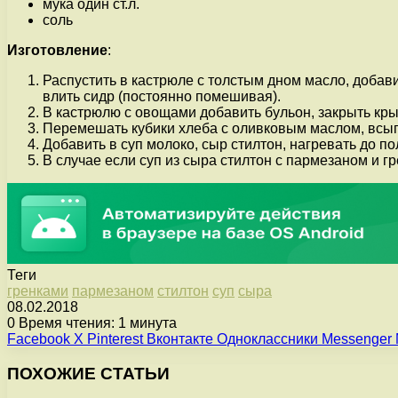
мука один ст.л.
соль
Изготовление
:
Распустить в кастрюле с толстым дном масло, добав
влить сидр (постоянно помешивая).
В кастрюлю с овощами добавить бульон, закрыть крыш
Перемешать кубики хлеба с оливковым маслом, всыпа
Добавить в суп молоко, сыр стилтон, нагревать до п
В случае если суп из сыра стилтон с пармезаном и г
Теги
гренками
пармезаном
стилтон
суп
сыра
08.02.2018
0
Время чтения: 1 минута
Facebook
X
Pinterest
Вконтакте
Одноклассники
Messenger
ПОХОЖИЕ СТАТЬИ