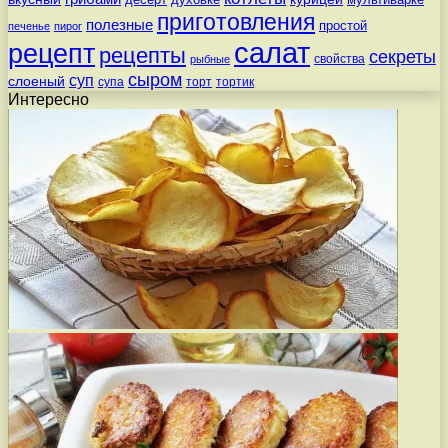
приготовления
полезные
простой
печенье
пирог
салат
рецепт
рецепты
секреты
свойства
рыбные
сыром
суп
слоеный
супа
торт
тортик
Интересно