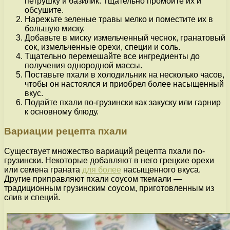
петрушку и базилик. Тщательно промойте их и
обсушите.
Нарежьте зеленые травы мелко и поместите их в
большую миску.
Добавьте в миску измельченный чеснок, гранатовый
сок, измельченные орехи, специи и соль.
Тщательно перемешайте все ингредиенты до
получения однородной массы.
Поставьте пхали в холодильник на несколько часов,
чтобы он настоялся и приобрел более насыщенный
вкус.
Подайте пхали по-грузински как закуску или гарнир
к основному блюду.
Вариации рецепта пхали
Существует множество вариаций рецепта пхали по-
грузински. Некоторые добавляют в него грецкие орехи
или семена граната
для более
насыщенного вкуса.
Другие приправляют пхали соусом ткемали —
традиционным грузинским соусом, приготовленным из
слив и специй.