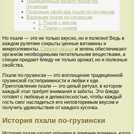
Традиционный рецепт пхали по-
грузински
Полезные свойства пхали по-грузински
Вариации пхали по-грузински
1. Пхали с мясом
2. Пхали с сыром
Но пхали — это не только вкусно, но и полезно! Ведь в
каждом рулетике сокрыты ценные витамины и
микроэлементы.
Свежие овощи
и зелень обеспечивают
организм необходимыми питательными веществами, а
специи придают блюду не только аромат, но и полезные
свойства.
Пхали по-грузински — это воплощение традиционной
грузинской гостеприимности и любви к еде.
Приготовление пхали — это целый ритуал, в котором
каждый этап требует внимания и заботы. Это блюдо
готовят с любовью и деликатесностью, чтобы каждый
гость смог насладиться его неповторимым вкусом и
получить удовольствие от каждого кусочка.
История пхали по-грузински
История пхали уходит корнями в древние времена, когда