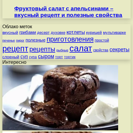
Фруктовый салат с апельсинами –
вкусный рецепт и полезные свойства
Облако меток
котлеты
вкусный
грибами
курицей
десерт
духовке
мультиварке
приготовления
полезные
простой
печенье
пирог
салат
рецепт
рецепты
секреты
свойства
рыбные
сыром
суп
слоеный
супа
торт
тортик
Интересно