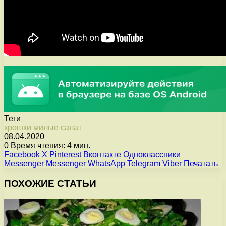
Теги
крошки
милые
салат
08.04.2020
0
Время чтения: 4 мин.
Facebook
X
Pinterest
Вконтакте
Одноклассники
Messenger
Messenger
WhatsApp
Telegram
Viber
Печатать
ПОХОЖИЕ СТАТЬИ