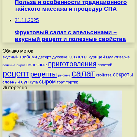
Польза и особенности традиционного
тайского массажа и процедур СПА
21.11.2025
Фруктовый салат с апельсинами –
вкусный рецепт и полезные свойства
Облако меток
котлеты
вкусный
грибами
курицей
десерт
духовке
мультиварке
приготовления
полезные
простой
печенье
пирог
салат
рецепт
рецепты
секреты
свойства
рыбные
сыром
суп
слоеный
супа
торт
тортик
Интересно