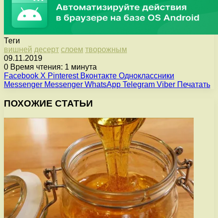
Теги
вишней
десерт
слоем
творожным
09.11.2019
0
Время чтения: 1 минута
Facebook
X
Pinterest
Вконтакте
Одноклассники
Messenger
Messenger
WhatsApp
Telegram
Viber
Печатать
ПОХОЖИЕ СТАТЬИ