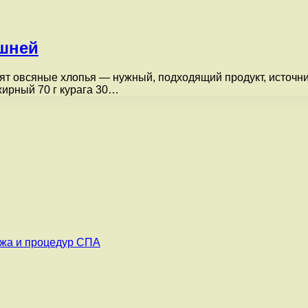
ишней
дят овсяные хлопья — нужный, подходящий продукт, источн
жирный 70 г курага 30…
ажа и процедур СПА