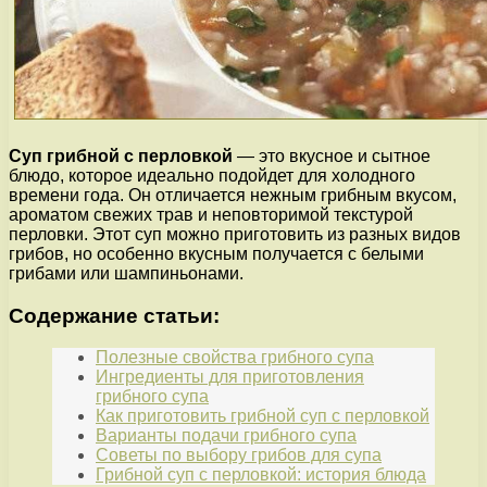
Суп грибной с перловкой
— это вкусное и сытное
блюдо, которое идеально подойдет для холодного
времени года. Он отличается нежным грибным вкусом,
ароматом свежих трав и неповторимой текстурой
перловки. Этот суп можно приготовить из разных видов
грибов, но особенно вкусным получается с белыми
грибами или шампиньонами.
Содержание статьи:
Полезные свойства грибного супа
Ингредиенты для приготовления
грибного супа
Как приготовить грибной суп с перловкой
Варианты подачи грибного супа
Советы по выбору грибов для супа
Грибной суп с перловкой: история блюда