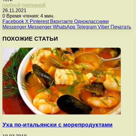
грибной
перловкой
26.11.2021
0
Время чтения: 4 мин.
Facebook
X
Pinterest
Вконтакте
Одноклассники
Messenger
Messenger
WhatsApp
Telegram
Viber
Печатать
ПОХОЖИЕ СТАТЬИ
Уха по-итальянски с морепродуктами