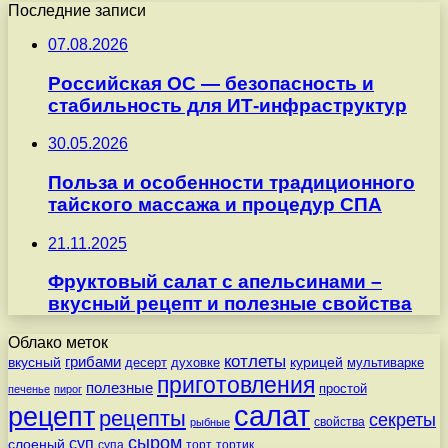
Последние записи
07.08.2026
Российская ОС — безопасность и
стабильность для ИТ-инфраструктур
30.05.2026
Польза и особенности традиционного
тайского массажа и процедур СПА
21.11.2025
Фруктовый салат с апельсинами –
вкусный рецепт и полезные свойства
Облако меток
котлеты
вкусный
грибами
курицей
десерт
духовке
мультиварке
приготовления
полезные
простой
печенье
пирог
салат
рецепт
рецепты
секреты
свойства
рыбные
сыром
суп
слоеный
супа
торт
тортик