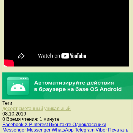
Теги
десерт
сметанный
уникальный
08.10.2019
0
Время чтения: 1 минута
Facebook
X
Pinterest
Вконтакте
Одноклассники
Messenger
Messenger
WhatsApp
Telegram
Viber
Печатать