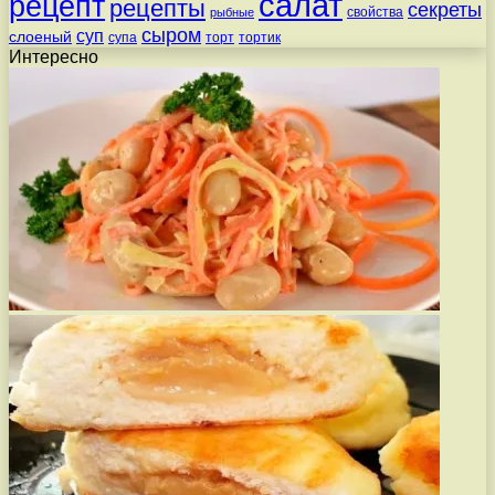
салат
рецепт
рецепты
секреты
свойства
рыбные
сыром
суп
слоеный
супа
торт
тортик
Интересно