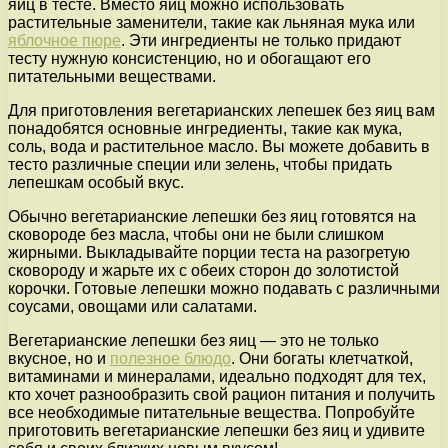
яиц в тесте. Вместо яиц можно использовать
растительные заменители, такие как льняная мука или
яблочное пюре
. Эти ингредиенты не только придают
тесту нужную консистенцию, но и обогащают его
питательными веществами.
Для приготовления вегетарианских лепешек без яиц вам
понадобятся основные ингредиенты, такие как мука,
соль, вода и растительное масло. Вы можете добавить в
тесто различные специи или зелень, чтобы придать
лепешкам особый вкус.
Обычно вегетарианские лепешки без яиц готовятся на
сковороде без масла, чтобы они не были слишком
жирными. Выкладывайте порции теста на разогретую
сковороду и жарьте их с обеих сторон до золотистой
корочки. Готовые лепешки можно подавать с различными
соусами, овощами или салатами.
Вегетарианские лепешки без яиц — это не только
вкусное, но и
полезное блюдо
. Они богаты клетчаткой,
витаминами и минералами, идеально подходят для тех,
кто хочет разнообразить свой рацион питания и получить
все необходимые питательные вещества. Попробуйте
приготовить вегетарианские лепешки без яиц и удивите