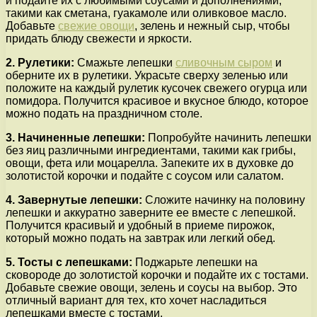
и подайте их с любимыми соусами и дополнениями,
такими как сметана, гуакамоле или оливковое масло.
Добавьте
свежие овощи
, зелень и нежный сыр, чтобы
придать блюду свежести и яркости.
2. Рулетики:
Смажьте лепешки
сливочным сыром
и
оберните их в рулетики. Украсьте сверху зеленью или
положите на каждый рулетик кусочек свежего огурца или
помидора. Получится красивое и вкусное блюдо, которое
можно подать на праздничном столе.
3. Начиненные лепешки:
Попробуйте начинить лепешки
без яиц различными ингредиентами, такими как грибы,
овощи, фета или моцарелла. Запеките их в духовке до
золотистой корочки и подайте с соусом или салатом.
4. Завернутые лепешки:
Сложите начинку на половину
лепешки и аккуратно заверните ее вместе с лепешкой.
Получится красивый и удобный в приеме пирожок,
который можно подать на завтрак или легкий обед.
5. Тосты с лепешками:
Поджарьте лепешки на
сковороде до золотистой корочки и подайте их с тостами.
Добавьте свежие овощи, зелень и соусы на выбор. Это
отличный вариант для тех, кто хочет насладиться
лепешками вместе с тостами.