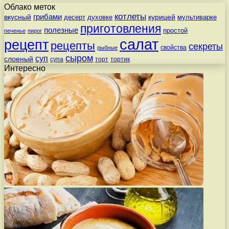
Облако меток
котлеты
вкусный
грибами
курицей
десерт
духовке
мультиварке
приготовления
полезные
простой
печенье
пирог
салат
рецепт
рецепты
секреты
свойства
рыбные
сыром
суп
слоеный
супа
торт
тортик
Интересно