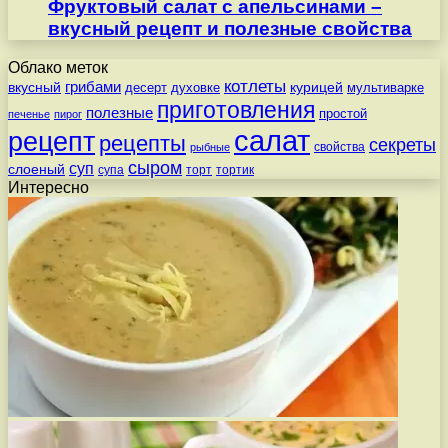
Фруктовый салат с апельсинами –
вкусный рецепт и полезные свойства
Облако меток
котлеты
вкусный
грибами
курицей
десерт
духовке
мультиварке
приготовления
полезные
простой
печенье
пирог
салат
рецепт
рецепты
секреты
свойства
рыбные
сыром
суп
слоеный
супа
торт
тортик
Интересно