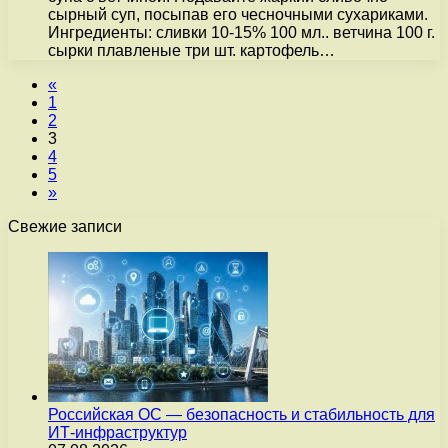
сырный суп, посыпав его чесночными сухариками.
Ингредиенты: сливки 10-15% 100 мл.. ветчина 100 г.
сырки плавленые три шт. картофель…
«
1
2
3
4
5
»
Свежие записи
Российская ОС — безопасность и стабильность для
ИТ-инфраструктур