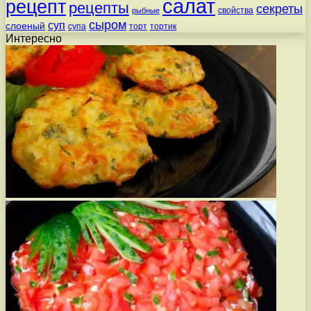
салат
рецепт
рецепты
секреты
свойства
рыбные
сыром
суп
слоеный
супа
торт
тортик
Интересно