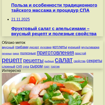
Польза и особенности традиционного
тайского массажа и процедур СПА
21.11.2025
Фруктовый салат с апельсинами –
вкусный рецепт и полезные свойства
Облако меток
котлеты
вкусный
грибами
курицей
десерт
духовке
мультиварке
приготовления
полезные
простой
печенье
пирог
салат
рецепт
рецепты
секреты
свойства
рыбные
сыром
суп
слоеный
супа
торт
тортик
Интересно