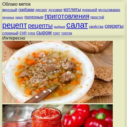
Облако меток
котлеты
вкусный
грибами
курицей
десерт
духовке
мультиварке
приготовления
полезные
простой
печенье
пирог
салат
рецепт
рецепты
секреты
свойства
рыбные
сыром
суп
слоеный
супа
торт
тортик
Интересно