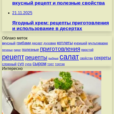
вкусный рецепт и полезные свойства
21.11.2025
Ягодный крем: рецепты приготовления
и использование в десертах
Облако меток
котлеты
вкусный
грибами
курицей
десерт
духовке
мультиварке
приготовления
полезные
простой
печенье
пирог
салат
рецепт
рецепты
секреты
свойства
рыбные
сыром
суп
слоеный
супа
торт
тортик
Интересно