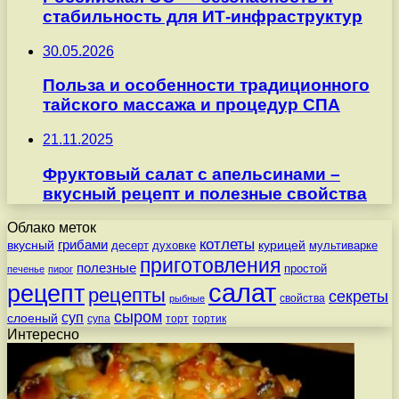
стабильность для ИТ-инфраструктур
30.05.2026
Польза и особенности традиционного
тайского массажа и процедур СПА
21.11.2025
Фруктовый салат с апельсинами –
вкусный рецепт и полезные свойства
Облако меток
котлеты
вкусный
грибами
курицей
десерт
духовке
мультиварке
приготовления
полезные
простой
печенье
пирог
салат
рецепт
рецепты
секреты
свойства
рыбные
сыром
суп
слоеный
супа
торт
тортик
Интересно