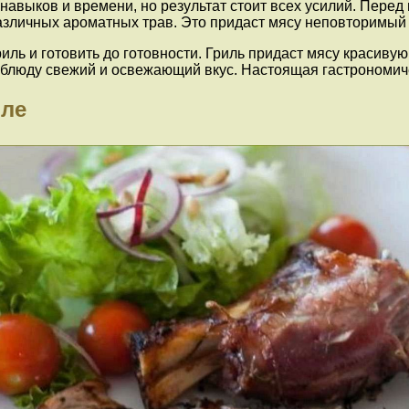
 навыков и времени, но результат стоит всех усилий. Пере
 различных ароматных трав. Это придаст мясу неповторимы
ль и готовить до готовности. Гриль придаст мясу красивую
т блюду свежий и освежающий вкус. Настоящая гастрономиче
иле