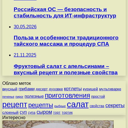
Российская ОС — безопасность и
стабильность для ИТ-инфраструктур
30.05.2026
Польза и особенности традиционного
тайского массажа и процедур СПА
21.11.2025
Фруктовый салат с апельсинами –
вкусный рецепт и полезные свойства
Облако меток
котлеты
вкусный
грибами
курицей
десерт
духовке
мультиварке
приготовления
полезные
простой
печенье
пирог
салат
рецепт
рецепты
секреты
свойства
рыбные
сыром
суп
слоеный
супа
торт
тортик
Интересно