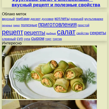
вкусный рецепт и полезные свойства
Облако меток
котлеты
вкусный
грибами
курицей
десерт
духовке
мультиварке
приготовления
полезные
простой
печенье
пирог
салат
рецепт
рецепты
секреты
свойства
рыбные
сыром
суп
слоеный
супа
торт
тортик
Интересно