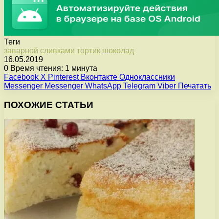
Теги
заварной
сливками
тортик
шоколад
16.05.2019
0
Время чтения: 1 минута
Facebook
X
Pinterest
Вконтакте
Одноклассники
Messenger
Messenger
WhatsApp
Telegram
Viber
Печатать
ПОХОЖИЕ СТАТЬИ