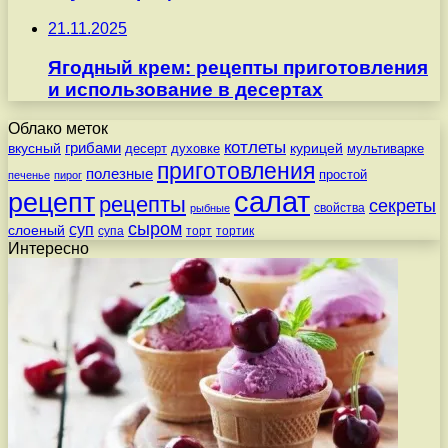
21.11.2025
Ягодный крем: рецепты приготовления
и использование в десертах
Облако меток
котлеты
вкусный
грибами
курицей
десерт
духовке
мультиварке
приготовления
полезные
простой
печенье
пирог
салат
рецепт
рецепты
секреты
свойства
рыбные
сыром
суп
слоеный
супа
торт
тортик
Интересно