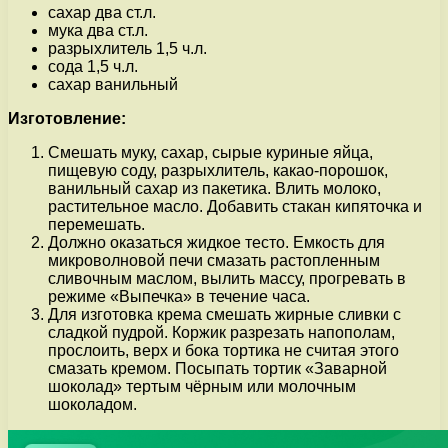
сахар два ст.л.
мука два ст.л.
разрыхлитель 1,5 ч.л.
сода 1,5 ч.л.
сахар ванильный
Изготовление:
Смешать муку, сахар, сырые куриные яйца,
пищевую соду, разрыхлитель, какао-порошок,
ванильный сахар из пакетика. Влить молоко,
растительное масло. Добавить стакан кипяточка и
перемешать.
Должно оказаться жидкое тесто. Емкость для
микроволновой печи смазать растопленным
сливочным маслом, вылить массу, прогревать в
режиме «Выпечка» в течение часа.
Для изготовка крема смешать жирные сливки с
сладкой пудрой. Коржик разрезать напополам,
прослоить, верх и бока тортика не считая этого
смазать кремом. Посыпать тортик «Заварной
шоколад» тертым чёрным или молочным
шоколадом.