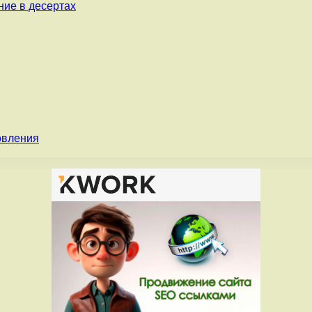
ние в десертах
овления