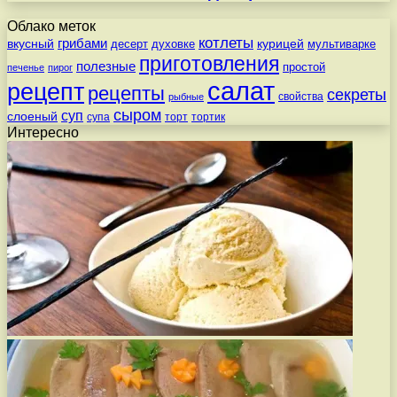
Облако меток
котлеты
вкусный
грибами
курицей
десерт
духовке
мультиварке
приготовления
полезные
простой
печенье
пирог
салат
рецепт
рецепты
секреты
свойства
рыбные
сыром
суп
слоеный
супа
торт
тортик
Интересно