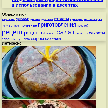
и использование в десертах
Облако меток
котлеты
вкусный
грибами
курицей
десерт
духовке
мультиварке
приготовления
полезные
простой
печенье
пирог
салат
рецепт
рецепты
секреты
свойства
рыбные
сыром
суп
слоеный
супа
торт
тортик
Интересно