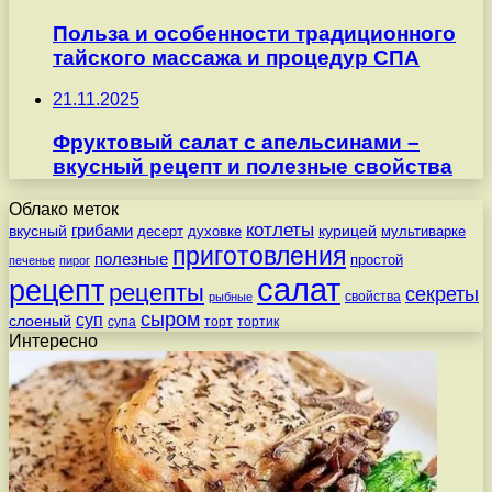
Польза и особенности традиционного
тайского массажа и процедур СПА
21.11.2025
Фруктовый салат с апельсинами –
вкусный рецепт и полезные свойства
Облако меток
котлеты
вкусный
грибами
курицей
десерт
духовке
мультиварке
приготовления
полезные
простой
печенье
пирог
салат
рецепт
рецепты
секреты
свойства
рыбные
сыром
суп
слоеный
супа
торт
тортик
Интересно