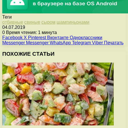
Теги
отбивные
свиные
сыром
шампиньонами
04.07.2019
0
Время чтения: 1 минута
Facebook
X
Pinterest
Вконтакте
Одноклассники
Messenger
Messenger
WhatsApp
Telegram
Viber
Печатать
ПОХОЖИЕ СТАТЬИ