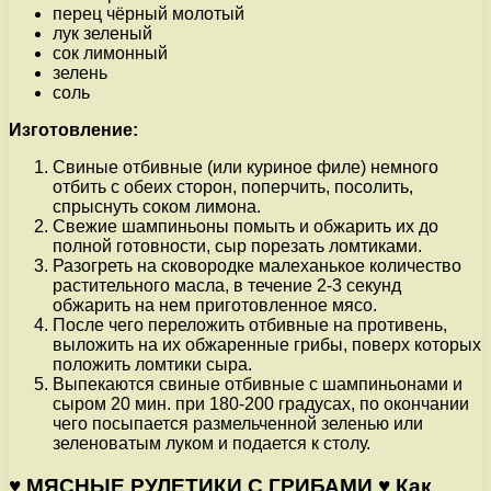
перец чёрный молотый
лук зеленый
сок лимонный
зелень
соль
Изготовление:
Свиные отбивные (или куриное филе) немного
отбить с обеих сторон, поперчить, посолить,
спрыснуть соком лимона.
Свежие шампиньоны помыть и обжарить их до
полной готовности, сыр порезать ломтиками.
Разогреть на сковородке малеханькое количество
растительного масла, в течение 2-3 секунд
обжарить на нем приготовленное мясо.
После чего переложить отбивные на противень,
выложить на их обжаренные грибы, поверх которых
положить ломтики сыра.
Выпекаются свиные отбивные с шампиньонами и
сыром 20 мин. при 180-200 градусах, по окончании
чего посыпается размельченной зеленью или
зеленоватым луком и подается к столу.
♥ МЯСНЫЕ РУЛЕТИКИ С ГРИБАМИ ♥ Как