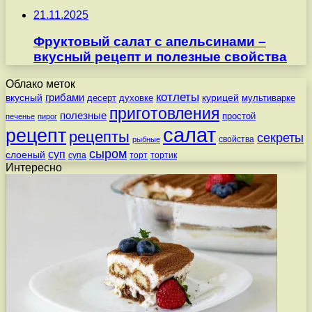
21.11.2025
Фруктовый салат с апельсинами –
вкусный рецепт и полезные свойства
Облако меток
котлеты
вкусный
грибами
курицей
десерт
духовке
мультиварке
приготовления
полезные
простой
печенье
пирог
салат
рецепт
рецепты
секреты
свойства
рыбные
сыром
суп
слоеный
супа
торт
тортик
Интересно