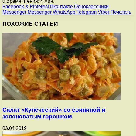
0
Время чтения: 4 мин.
Facebook
X
Pinterest
Вконтакте
Одноклассники
Messenger
Messenger
WhatsApp
Telegram
Viber
Печатать
ПОХОЖИЕ СТАТЬИ
Салат «Купеческий» со свининой и
зеленоватым горошком
03.04.2019