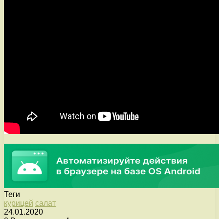
Теги
курицей
салат
24.01.2020