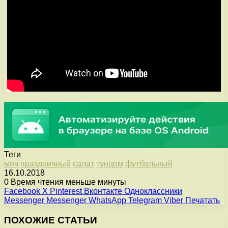
Теги
мяч
праздничный
салат
тунцом
футбольный
16.10.2018
0
Время чтения меньше минуты
Facebook
X
Pinterest
Вконтакте
Одноклассники
Messenger
Messenger
WhatsApp
Telegram
Viber
Печатать
ПОХОЖИЕ СТАТЬИ