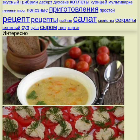
котлеты
вкусный
грибами
курицей
десерт
духовке
мультиварке
приготовления
полезные
простой
печенье
пирог
салат
рецепт
рецепты
секреты
свойства
рыбные
сыром
суп
слоеный
супа
торт
тортик
Интересно