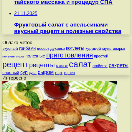
тайского массажа и процедур СПА
21.11.2025
Фруктовый салат с апельсинами –
вкусный рецепт и полезные свойства
Облако меток
котлеты
вкусный
грибами
курицей
десерт
духовке
мультиварке
приготовления
полезные
простой
печенье
пирог
салат
рецепт
рецепты
секреты
свойства
рыбные
сыром
суп
слоеный
супа
торт
тортик
Интересно