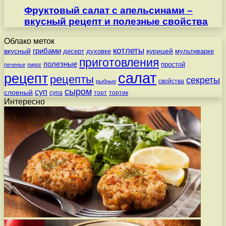
Фруктовый салат с апельсинами –
вкусный рецепт и полезные свойства
Облако меток
котлеты
вкусный
грибами
курицей
десерт
духовке
мультиварке
приготовления
полезные
простой
печенье
пирог
салат
рецепт
рецепты
секреты
свойства
рыбные
сыром
суп
слоеный
супа
торт
тортик
Интересно