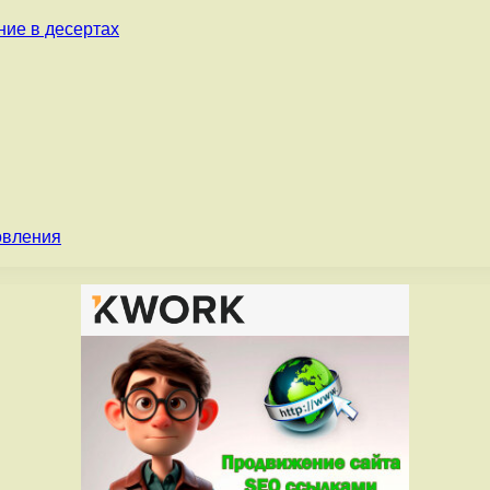
ние в десертах
овления