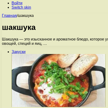
Войти
Switch skin
Главная
/
шакшука
шакшука
Шакшука — это изысканное и ароматное блюдо, которое у
овощей, специй и яиц, …
Закуски