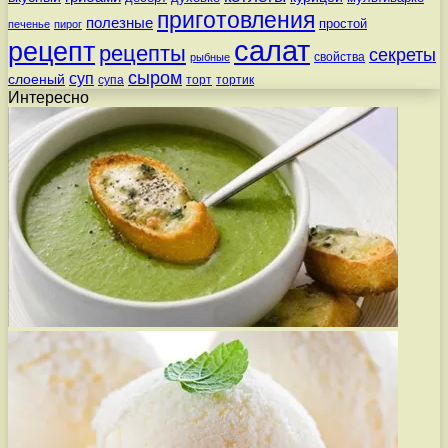
приготовления
полезные
простой
печенье
пирог
салат
рецепт
рецепты
секреты
свойства
рыбные
сыром
суп
слоеный
супа
торт
тортик
Интересно