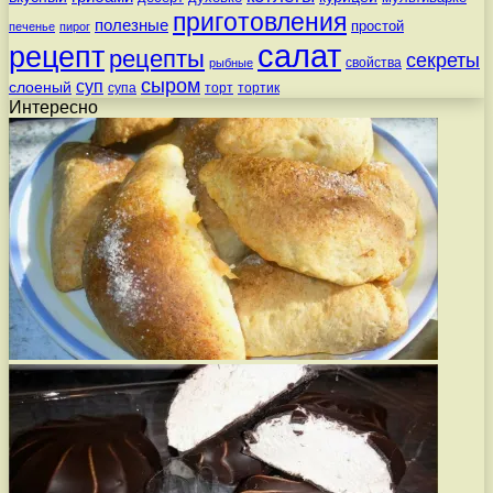
приготовления
полезные
простой
печенье
пирог
салат
рецепт
рецепты
секреты
свойства
рыбные
сыром
суп
слоеный
супа
торт
тортик
Интересно