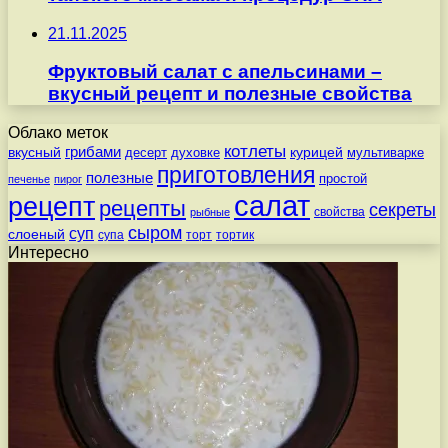
21.11.2025
Фруктовый салат с апельсинами –
вкусный рецепт и полезные свойства
Облако меток
котлеты
вкусный
грибами
курицей
десерт
духовке
мультиварке
приготовления
полезные
простой
печенье
пирог
салат
рецепт
рецепты
секреты
свойства
рыбные
сыром
суп
слоеный
супа
торт
тортик
Интересно