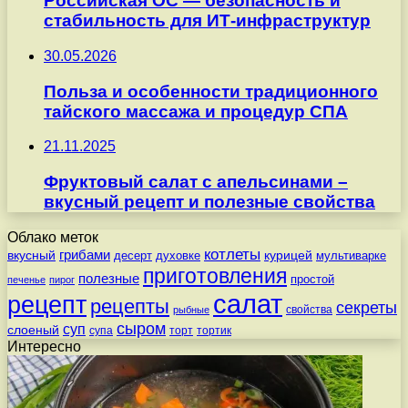
Российская ОС — безопасность и
стабильность для ИТ-инфраструктур
30.05.2026
Польза и особенности традиционного
тайского массажа и процедур СПА
21.11.2025
Фруктовый салат с апельсинами –
вкусный рецепт и полезные свойства
Облако меток
котлеты
вкусный
грибами
курицей
десерт
духовке
мультиварке
приготовления
полезные
простой
печенье
пирог
салат
рецепт
рецепты
секреты
свойства
рыбные
сыром
суп
слоеный
супа
торт
тортик
Интересно