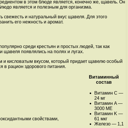
редиентом в этом блюде является, конечно же, щавель. Он
блюдо является и полезным для организма.
 свежесть и натуральный вкус щавеля. Для этого
анить его нежность и аромат.
опулярно среди крестьян и простых людей, так как
 щавеля появлялись на полях и лугах.
м и кисловатым вкусом, который придает щавелю особый
я в рацион здорового питания.
Витаминный
состав
Витамин C —
24 мг
Витамин A —
3000 МЕ
Витамин K —
тиоксидантными свойствами,
61 мкг
Железо — 1,1