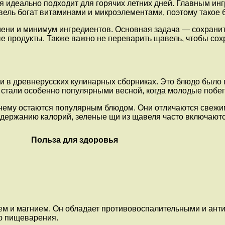
 идеально подходит для горячих летних дней. Главным инг
вель богат витаминами и микроэлементами, поэтому такое 
ени и минимум ингредиентов. Основная задача — сохранить
е продукты. Также важно не переварить щавель, чтобы сохр
 в древнерусских кулинарных сборниках. Это блюдо было п
стали особенно популярными весной, когда молодые побеги
нему остаются популярным блюдом. Они отличаются свежи
держанию калорий, зеленые щи из щавеля часто включаютс
Польза для здоровья
лием и магнием. Он обладает противовоспалительными и ан
ю пищеварения.