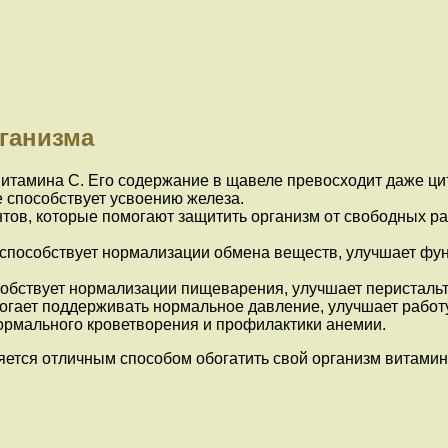
рганизма
итамина С. Его содержание в щавеле превосходит даже ци
е способствует усвоению железа.
ов, которые помогают защитить организм от свободных ра
способствует нормализации обмена веществ, улучшает фу
особствует нормализации пищеварения, улучшает перисталь
гает поддерживать нормальное давление, улучшает работу
ормального кроветворения и профилактики анемии.
яется отличным способом обогатить свой организм витам