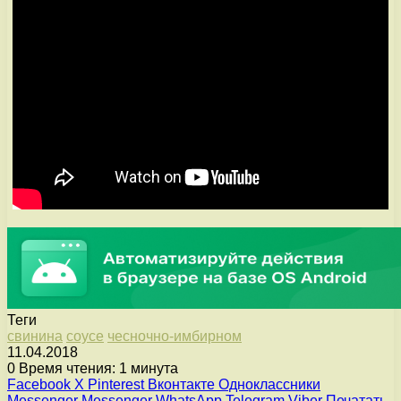
Теги
свинина
соусе
чесночно-имбирном
11.04.2018
0
Время чтения: 1 минута
Facebook
X
Pinterest
Вконтакте
Одноклассники
Messenger
Messenger
WhatsApp
Telegram
Viber
Печатать