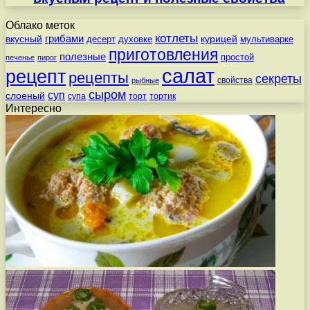
Облако меток
котлеты
вкусный
грибами
курицей
десерт
духовке
мультиварке
приготовления
полезные
простой
печенье
пирог
салат
рецепт
рецепты
секреты
свойства
рыбные
сыром
суп
слоеный
супа
торт
тортик
Интересно