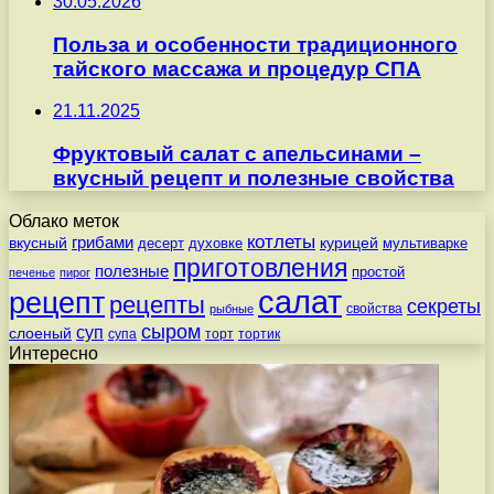
30.05.2026
Польза и особенности традиционного
тайского массажа и процедур СПА
21.11.2025
Фруктовый салат с апельсинами –
вкусный рецепт и полезные свойства
Облако меток
котлеты
вкусный
грибами
курицей
десерт
духовке
мультиварке
приготовления
полезные
простой
печенье
пирог
салат
рецепт
рецепты
секреты
свойства
рыбные
сыром
суп
слоеный
супа
торт
тортик
Интересно